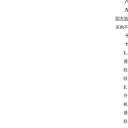
阳市
采购
1
通
联
联
2
开
账
通
联