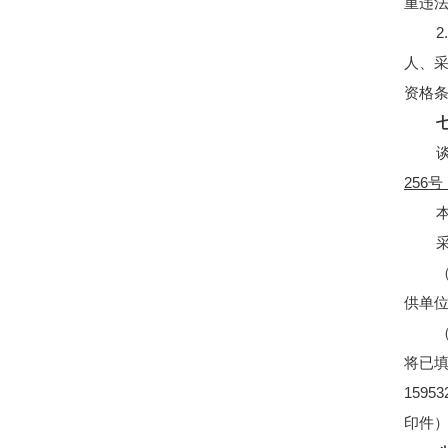
重违
人、
资格
谈
256
供单
将已填
159
印件