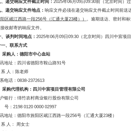
八、递交响应文件截止时间：
2025年06月09日09:30前（北京时间
九、递交响应文件地点：
响应文件必须在递交响应文件截止时间前送
旌阳区岷江西路一段
256号（汇通大厦23楼））
。逾期送达、密封和标
不接收邮寄的响应文件。
十、谈判
时间
地点：
2025年06月09日09:30（北京时间）四川中宸
十一、联系方式
、
采购人：
德阳市中心血站
讯地址：
四川省德阳市鞍山路
91号
系
人：
陈老师
系电话：0838-2372613
、
采购代理机构：
四川中宸项目管理有限公司
户银行：绵竹农村商业银行股份有限公司
号：
2198 0120 0000 02997
讯地址：
德阳市旌阳区岷江西路一段
256号（汇通大厦23楼）
系
人：
周女士