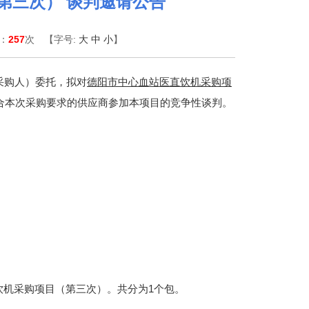
第三次） 谈判邀请公告
览：
257
次 【字号:
大
中
小
】
采购人）委托，拟对
德阳市中心血站医直饮机采购项
合本次采购要求的供应商参加本项目的竞争性谈判。
饮机采购项目（第三次）。
共分为
1个包。