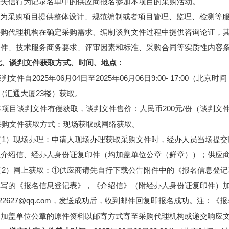
法失信行为记录名单中的供应商报名参加本项目的采购活动。
2.为采购项目提供整体设计、规范编制或者项目管理、监理、检测等
采购代理机构在确定采购需求、编制谈判文件过程中提供咨询论证，
条件、技术服务商务要求、评审因素和标准、采购合同等实质性内容
七、谈判文件获取方式、时间、地点：
判文件自2025年06月04日至2025年06月06日9:00- 17:00（
号（汇通大厦23楼）
获取。
本项目谈判文件有偿获取，谈判文件售价：人民币200元/份（谈判文件
采购文件获取方式：现场获取或网络获取。
（
1）现场办理：申请人现场办理获取
采购文件时，经办人员当场提交
位介绍信、经办人身份证复印件（均加盖单位公章（鲜章））；供应
（
2）网上获取：①供应商请先自行下载公告附件中的《报名信息登
写的《报名信息登记表》，《介绍信》（附经办人身份证复印件）加
5322627@qq.com，发送成功后，收到邮件回复即报名成功。注
）加盖单位公章的原件资料以邮寄方式寄至采购代理机构或递交响应