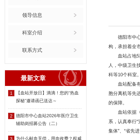
领导信息
科室介绍
德阳市中
构，
承担着全
联系方式
血站占地5
人，中级卫生
科等10个科室
最新文章
血站配备
【血站开放日】滴滴！您的“热血
1
胞分离机等先
探秘”邀请函已送达～
的保障。
血站依据
德阳市中心血站2026年医疗卫生
2
系，认真奉行
辅助岗招募公告（二）
集体”、“省先
为什么献血无偿，用血收费？权威
3