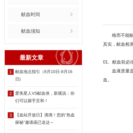
献血时间
献血须知
格而不能
其实，献血检
最新文章
01、献血前必
血液质量
献血地点指引（8月10日-8月16
1
日)
血。
爱美星人VS献血侠，新规说：你
2
们可以握手言和！
【血站开放日】滴滴！您的“热血
3
探秘”邀请函已送达～