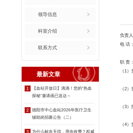
领导信息
科室介绍
负责
电 话：(
联系方式
职 责
（1）
最新文章
【血站开放日】滴滴！您的“热血
1
（2）
探秘”邀请函已送达～
（3
德阳市中心血站2026年医疗卫生
2
辅助岗招募公告（二）
（4）
为什么献血无偿，用血收费？权威
3