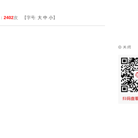
览：
2402
次 【字号:
大
中
小
】